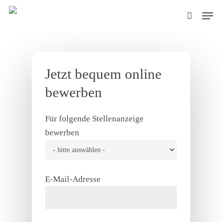
Skip
Men
to
search
main
content
Jetzt bequem online
bewerben
Für folgende Stellenanzeige
bewerben
E-Mail-Adresse