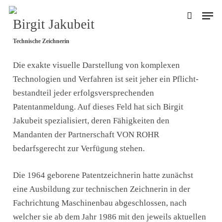
Skip
Men
to
Birgit Jakubeit
search
main
Technische Zeichnerin
content
Die exakte visuelle Darstellung von komplexen
Technologien und Verfahren ist seit jeher ein Pflicht­
bestandteil jeder erfolgs­versprechenden
Patentanmeldung. Auf dieses Feld hat sich Birgit
Jakubeit spezialisiert, deren Fähigkeiten den
Mandanten der Partnerschaft
VON ROHR
bedarfsgerecht zur Verfügung stehen.
Die 1964 geborene Patentzeichnerin hatte zunächst
eine Ausbildung zur technischen Zeichnerin in der
Fachrichtung Maschinenbau abgeschlossen, nach
welcher sie ab dem Jahr 1986 mit den jeweils aktuellen